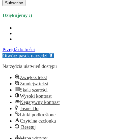
Subscribe
Dziękujemy :)
Przejdź do treści
Otwórz pasek narzędzi
Narzędzia ułatwień dostępu
Zwiększ tekst
Zmniejsz tekst
Skala szarości
Wysoki kontrast
Negatywny kontrast
Jasne Tło
Linki podkreślone
Czytelna czcionka
Resetuj
Mapa witryny