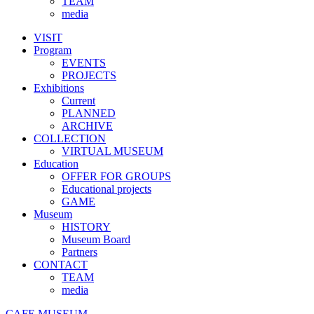
TEAM
media
VISIT
Program
EVENTS
PROJECTS
Exhibitions
Current
PLANNED
ARCHIVE
COLLECTION
VIRTUAL MUSEUM
Education
OFFER FOR GROUPS
Educational projects
GAME
Museum
HISTORY
Museum Board
Partners
CONTACT
TEAM
media
CAFE MUSEUM