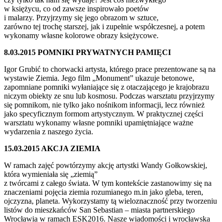
w księżycu, co od zawsze inspirowało poetów
i malarzy. Przyjrzymy się jego obrazom w sztuce,
zarówno tej trochę starszej, jak i zupełnie współczesnej, a potem
wykonamy własne kolorowe obrazy księżycowe.
8.03.2015 POMNIKI PRYWATNYCH PAMIĘCI
Igor Grubić to chorwacki artysta, którego prace prezentowane są na
wystawie Ziemia. Jego film „Monument” ukazuje betonowe,
zapomniane pomniki wyłaniające się z otaczającego je krajobrazu
niczym obiekty ze snu lub kosmosu. Podczas warsztatu przyjrzymy
się pomnikom, nie tylko jako nośnikom informacji, lecz również
jako specyficznym formom artystycznym. W praktycznej części
warsztatu wykonamy własne pomniki upamiętniające ważne
wydarzenia z naszego życia.
15.03.2015 AKCJA ZIEMIA
W ramach zajęć powtórzymy akcję artystki Wandy Gołkowskiej,
która wymieniała się „ziemią”
z twórcami z całego świata. W tym kontekście zastanowimy się na
znaczeniami pojęcia ziemia rozumianego m.in jako gleba, teren,
ojczyzna, planeta. Wykorzystamy tą wieloznaczność przy tworzeniu
listów do mieszkańców San Sebastian – miasta partnerskiego
Wrocławia w ramach ESK2016. Nasze wiadomości i wrocławska