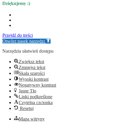
Dziękujemy :)
Przejdź do treści
Otwórz pasek narzędzi
Narzędzia ułatwień dostępu
Zwiększ tekst
Zmniejsz tekst
Skala szarości
Wysoki kontrast
Negatywny kontrast
Jasne Tło
Linki podkreślone
Czytelna czcionka
Resetuj
Mapa witryny