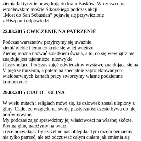
ziemia faktycznie powędrują do kraju Basków. W czerwcu na
wrocławskim moście Sikorskiego podczas akcji
„Most do San Sebastian” pojawią się przywiezione
z Hiszpanii odpowiedzi.
22.03.2015 ĆWICZENIE NA PATRZENIE
Podczas warsztatów przyjrzymy się uważnie
ziemi/ glebie i temu co kryje się w jej wnętrzu.
Ziemię można nazwać żołądkiem świata, a to, co się wewnątrz niej
znajduje jest tajemnicze, niezwykłe
i fascynujące. Podczas zajęć odwiedzimy wystawę znajdującą się na
V piętrze muzeum, a potem na specjalnie zaprojektowanych
wielobarwnych kartach pracy stworzymy własne podziemne
kompozycje.
29.03.2015 CIAŁO – GLINA
W wielu mitach i religiach mówi się, że człowiek został ulepiony z
gliny. Ciało, ze względu na swoją plastyczność często bywa do niej
porównywane.
My podczas zajęć sprawdzimy jej właściwości na własnej skórze.
Płynną glinę nałożymy na twarz
i ręce pozwalając by szczelnie nas oblepiła. Tym razem będziemy
nie tylko patrzeć, ale też odczuwać całym ciałem jak zmienia się