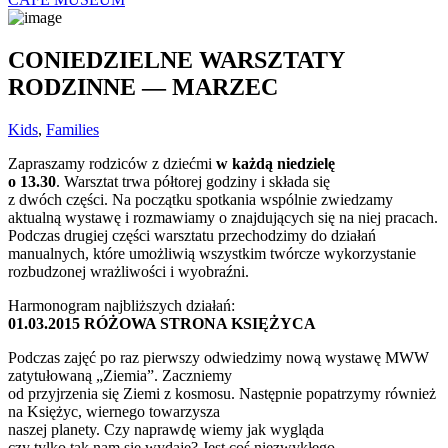
CONIEDZIELNE WARSZTATY
RODZINNE — MARZEC
Kids
,
Families
Zapraszamy rodziców z dziećmi
w każdą niedzielę
o 13.30
. Warsztat trwa półtorej godziny i składa się
z dwóch części. Na początku spotkania wspólnie zwiedzamy
aktualną wystawę i rozmawiamy o znajdujących się na niej pracach.
Podczas drugiej części warsztatu przechodzimy do działań
manualnych, które umożliwią wszystkim twórcze wykorzystanie
rozbudzonej wrażliwości i wyobraźni.
Harmonogram najbliższych działań:
01.03.2015 RÓŻOWA STRONA KSIĘŻYCA
Podczas zajęć po raz pierwszy odwiedzimy nową wystawę MWW
zatytułowaną „Ziemia”. Zaczniemy
od przyjrzenia się Ziemi z kosmosu. Następnie popatrzymy również
na Księżyc, wiernego towarzysza
naszej planety. Czy naprawdę wiemy jak wygląda
czy tylko tak nam się wydaje? Jest coś niezwykłego