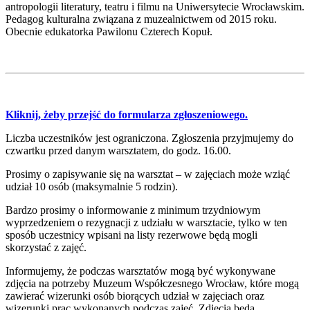
antropologii literatury, teatru i filmu na Uniwersytecie Wrocławskim.
Pedagog kulturalna związana z muzealnictwem od 2015 roku.
Obecnie edukatorka Pawilonu Czterech Kopuł.
Kliknij, żeby przejść do formularza zgłoszeniowego.
Liczba uczestników jest ograniczona. Zgłoszenia przyjmujemy do
czwartku przed danym warsztatem, do godz. 16.00.
Prosimy o zapisywanie się na warsztat – w zajęciach może wziąć
udział 10 osób (maksymalnie 5 rodzin).
Bardzo prosimy o informowanie z minimum trzydniowym
wyprzedzeniem o rezygnacji z udziału w warsztacie, tylko w ten
sposób uczestnicy wpisani na listy rezerwowe będą mogli
skorzystać z zajęć.
Informujemy, że podczas warsztatów mogą być wykonywane
zdjęcia na potrzeby Muzeum Współczesnego Wrocław, które mogą
zawierać wizerunki osób biorących udział w zajęciach oraz
wizerunki prac wykonanych podczas zajęć. Zdjęcia będą