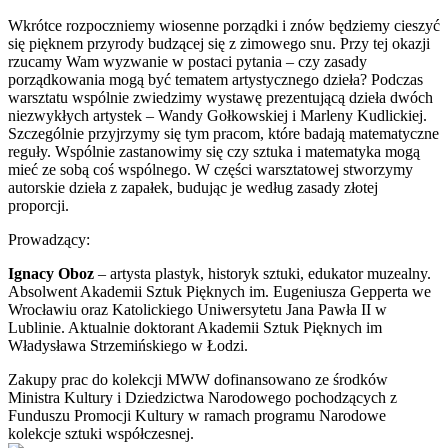
Wkrótce rozpoczniemy wiosenne porządki i znów będziemy cieszyć
się pięknem przyrody budzącej się z zimowego snu. Przy tej okazji
rzucamy Wam wyzwanie w postaci pytania – czy zasady
porządkowania mogą być tematem artystycznego dzieła? Podczas
warsztatu wspólnie zwiedzimy wystawę prezentującą dzieła dwóch
niezwykłych artystek – Wandy Gołkowskiej i Marleny Kudlickiej.
Szczególnie przyjrzymy się tym pracom, które badają matematyczne
reguły. Wspólnie zastanowimy się czy sztuka i matematyka mogą
mieć ze sobą coś wspólnego. W części warsztatowej stworzymy
autorskie dzieła z zapałek, budując je według zasady złotej
proporcji.
Prowadzący:
Ignacy Oboz
– artysta plastyk, historyk sztuki, edukator muzealny.
Absolwent Akademii Sztuk Pięknych im. Eugeniusza Gepperta we
Wrocławiu oraz Katolickiego Uniwersytetu Jana Pawła II w
Lublinie. Aktualnie doktorant Akademii Sztuk Pięknych im
Władysława Strzemińskiego w Łodzi.
Zakupy prac do kolekcji MWW dofinansowano ze środków
Ministra Kultury i Dziedzictwa Narodowego pochodzących z
Funduszu Promocji Kultury w ramach programu Narodowe
kolekcje sztuki współczesnej.