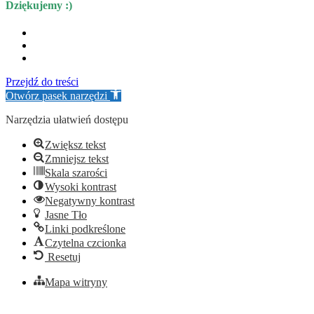
Dziękujemy :)
Przejdź do treści
Otwórz pasek narzędzi
Narzędzia ułatwień dostępu
Zwiększ tekst
Zmniejsz tekst
Skala szarości
Wysoki kontrast
Negatywny kontrast
Jasne Tło
Linki podkreślone
Czytelna czcionka
Resetuj
Mapa witryny