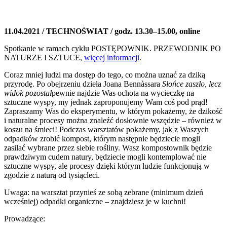
11.04.2021 / TECHNOŚWIAT / godz. 13.30–15.00, online
Spotkanie w ramach cyklu POSTĘPOWNIK. PRZEWODNIK PO
NATURZE I SZTUCE,
więcej informacji
.
Coraz mniej ludzi ma dostęp do tego, co można uznać za dziką
przyrodę. Po obejrzeniu dzieła Joana Bennàssara
Słońce zaszło, lecz
widok pozostał
pewnie najdzie Was ochota na wycieczkę na
sztuczne wyspy, my jednak zaproponujemy Wam coś pod prąd!
Zapraszamy Was do eksperymentu, w którym pokażemy, że dzikość
i naturalne procesy można znaleźć dosłownie wszędzie – również w
koszu na śmieci! Podczas warsztatów pokażemy, jak z Waszych
odpadków zrobić kompost, którym następnie będziecie mogli
zasilać wybrane przez siebie rośliny. Wasz kompostownik będzie
prawdziwym cudem natury, będziecie mogli kontemplować nie
sztuczne wyspy, ale procesy dzięki którym ludzie funkcjonują w
zgodzie z naturą od tysiącleci.
Uwaga: na warsztat przynieś ze sobą zebrane (minimum dzień
wcześniej) odpadki organiczne – znajdziesz je w kuchni!
Prowadzące: