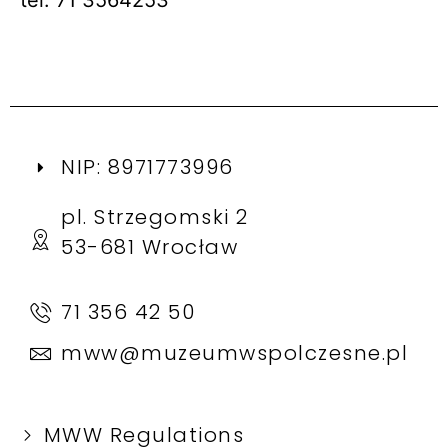
tel. 71 3564253
NIP: 8971773996
pl. Strzegomski 2
53-681 Wrocław
71 356 42 50
mww@muzeumwspolczesne.pl
MWW Regulations