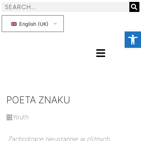
English (UK)
Otwórz 
POETA ZNAKU
Youth
„Zachodzące nieustannie w różnych