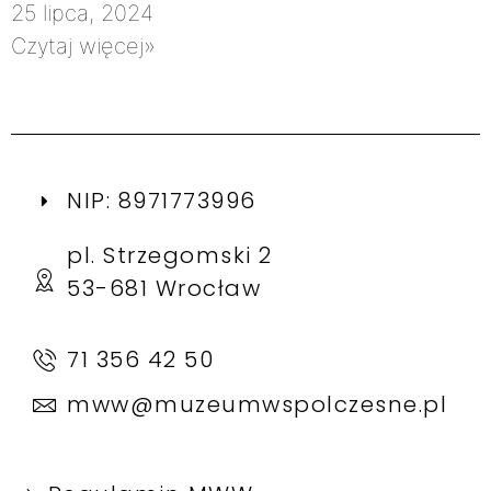
25 lipca, 2024
Czytaj więcej»
NIP: 8971773996
pl. Strzegomski 2
53-681 Wrocław
71 356 42 50
mww@muzeumwspolczesne.pl