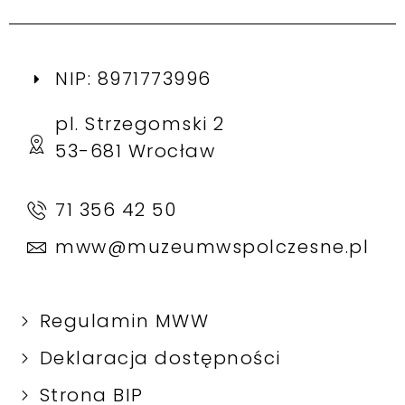
NIP: 8971773996
pl. Strzegomski 2
53-681 Wrocław
71 356 42 50
mww@muzeumwspolczesne.pl
Regulamin MWW
Deklaracja dostępności
Strona BIP