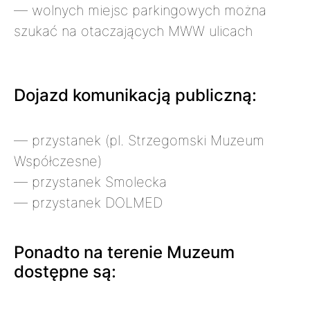
— wolnych miejsc parkingowych można
szukać na otaczających MWW ulicach
Dojazd komunikacją publiczną:
— przystanek (pl. Strzegomski Muzeum
Współczesne)
— przystanek Smolecka
— przystanek DOLMED
Ponadto na terenie Muzeum
dostępne są: