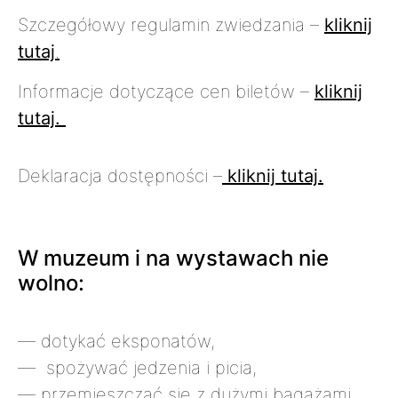
Szczegółowy regulamin zwiedzania –
kliknij
tutaj
.
Informacje dotyczące cen biletów –
kliknij
tutaj.
Deklaracja dostępności –
kliknij tutaj.
W muzeum i na wystawach nie
wolno:
— dotykać eksponatów,
— spożywać jedzenia i picia,
— przemieszczać się z dużymi bagażami