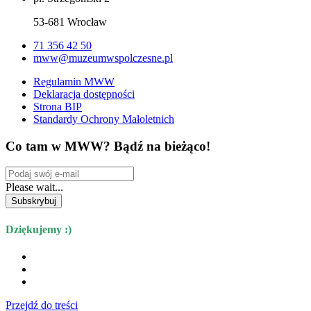
53-681 Wrocław
71 356 42 50
mww@muzeumwspolczesne.pl
Regulamin MWW
Deklaracja dostępności
Strona BIP
Standardy Ochrony Małoletnich
Co tam w MWW? Bądź na bieżąco!
Please wait...
Subskrybuj
Dziękujemy :)
Przejdź do treści