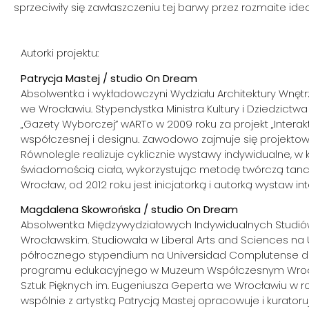
sprzeciwiły się zawłaszczeniu tej barwy przez rozmaite ideol
Autorki projektu:
Patrycja Mastej /
studio On Dream
Absolwentka i wykładowczyni Wydziału Architektury Wnętrz
we Wrocławiu. Stypendystka Ministra Kultury i Dziedzict
„Gazety Wyborczej” wARTo w 2009 roku za projekt „Interak
współczesnej i designu. Zawodowo zajmuje się projektowan
Równolegle realizuje cyklicznie wystawy indywidualne, w
świadomością ciała, wykorzystując metodę twórczą ta
Wrocław, od 2012 roku jest inicjatorką i autorką wystaw
Magdalena Skowrońska /
studio On Dream
Absolwentka Międzywydziałowych Indywidualnych Studió
Wrocławskim. Studiowała w Liberal Arts and Sciences na 
półrocznego stypendium na Universidad Complutense de M
programu edukacyjnego w Muzeum Współczesnym Wrocł
Sztuk Pięknych im. Eugeniusza Geperta we Wrocławiu w ro
wspólnie z artystką Patrycją Mastej opracowuje i kurator