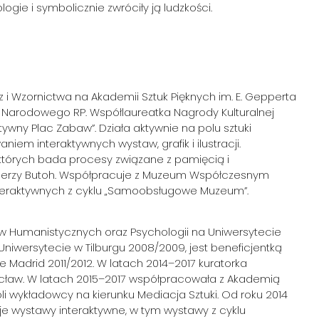
ogie i symbolicznie zwróciły ją ludzkości.
 i Wzornictwa na Akademii Sztuk Pięknych im. E. Gepperta
wa Narodowego RP. Współlaureatka Nagrody Kulturalnej
tywny Plac Zabaw”. Działa aktywnie na polu sztuki
iem interaktywnych wystaw, grafik i ilustracji.
 których bada procesy związane z pamięcią i
ncerzy Butoh. Współpracuje z Muzeum Współczesnym
 interaktywnych z cyklu „Samoobsługowe Muzeum”.
w Humanistycznych oraz Psychologii na Uniwersytecie
Uniwersytecie w Tilburgu 2008/2009, jest beneficjentką
adrid 2011/2012. W latach 2014–2017 kuratorka
aw. W latach 2015–2017 współpracowała z Akademią
li wykładowcy na kierunku Mediacja Sztuki. Od roku 2014
uje wystawy interaktywne, w tym wystawy z cyklu