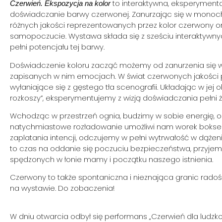
to interaktywna, eksperyment
Czerwień. Ekspozycja na kolor
doświadczanie barwy czerwonej. Zanurzając się w monoc
różnych jakości reprezentowanych przez kolor czerwony or
samopoczucie. Wystawa składa się z sześciu interaktywnyc
pełni potencjału tej barwy.
Doświadczenie koloru zacząć możemy od zanurzenia się w 
zapisanych w nim emocjach. W świat czerwonych jakości 
wyłaniające się z gęstego tła scenografii. Układając w je
rozkoszy”, eksperymentujemy z wizją doświadczania pełni ż
Wchodząc w przestrzeń ognia, budzimy w sobie energię, 
natychmiastowe rozładowanie umożliwi nam worek bokse
zaplatania intencji, odczujemy w pełni wytrwałość w dąże
to czas na oddanie się poczuciu bezpieczeństwa, przyjemn
spędzonych w łonie mamy i początku naszego istnienia.
Czerwony to także spontaniczna i nieznająca granic radość,
na wystawie. Do zobaczenia!
W dniu otwarcia odbył się performans „Czerwień dla ludzkośc