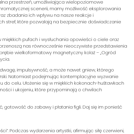
alna przestrzeń, umożliwiająca wielopoziomowe
hromatycznej scenerii, mamy możliwość eksplorowania
az zbadania ich wpływu na nasze reakcje i
h stref, które pozwalają na bezpiecznie doświadczanie
miękkich pufach i wysłuchania opowieści o ciele oraz
przenoszą nas równocześnie nieoczywiste przedstawienia
j obrębie wielkoformatowy magnetyczny kolaż – „Ogród
ycia.
odwagę, impulsywność, a może nawet gniew, którego
rski. Natomiast podejmując kontemplacyjne wyzwanie
niu do celu. Ułożenie się w miękkich kokonach-huśtawkach
ości i ukojeniu, które przypominają o chwilach
 gotowość do zabawy i płatania figli. Daj się im ponieść
i”. Podczas wydarzenia artystki, afirmując siłę czerwieni,