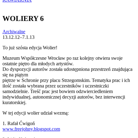
WOLIERY 6
Archiwalne
13.12.12–7.1.13
To już szósta edycja Wolier!
Muzeum Współczesne Wrocław po raz kolejny otwiera swoje
ostatnie piętro dla młodych artystów.
Do dyspozycji autorów została udostępniona przestrzeń znajdująca
się na piątym
piętrze w Schronie przy placu Strzegomskim. Tematyka prac i ich
ilość została wybrana przez uczestników i uczestniczki
samodzielnie. Treść prac jest bowiem odzwierciedleniem
indywidualnej, autonomicznej decyzji autorów, bez interwencji
kuratorskiej.
W tej edycji wolier udział wezmą:
1. Rafał Ćwigoń
www.freejohny.blogspot.com