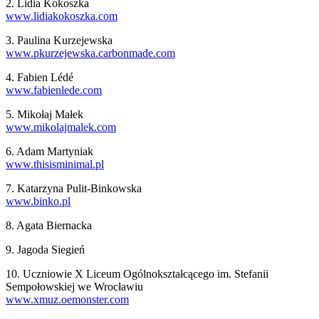
2. Lidia Kokoszka
www.lidiakokoszka.com
3. Paulina Kurzejewska
www.pkurzejewska.carbonmade.
com
4. Fabien Lédé
www.fabienlede.com
5. Mikołaj Małek
www.mikolajmalek.com
6. Adam Martyniak
www.thisisminimal.pl
7. Katarzyna Pulit-Binkowska
www.binko.pl
8. Agata Biernacka
9. Jagoda Siegień
10. Uczniowie X Liceum Ogólnokształcącego im. Stefanii
Sempołowskiej we Wrocławiu
www.xmuz.oemonster.com