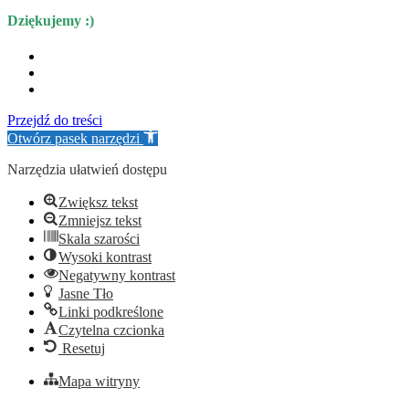
Dziękujemy :)
Przejdź do treści
Otwórz pasek narzędzi
Narzędzia ułatwień dostępu
Zwiększ tekst
Zmniejsz tekst
Skala szarości
Wysoki kontrast
Negatywny kontrast
Jasne Tło
Linki podkreślone
Czytelna czcionka
Resetuj
Mapa witryny