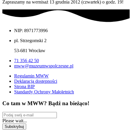
Zapraszamy na wernisaż 13 grudnia 2012 (czwartek) o godz. 19!
NIP: 8971773996
pl. Strzegomski 2
53-681 Wrocław
71 356 42 50
mww@muzeumwspolczesne.pl
Regulamin MWW
Deklaracja dostępności
Strona BIP
Standardy Ochrony Małoletnich
Co tam w MWW? Bądź na bieżąco!
Please wait...
Subskrybuj