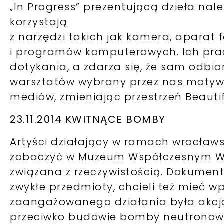
„In Progress” prezentującą dzieła nal
korzystają
z narzędzi takich jak kamera, aparat 
i programów komputerowych. Ich prace
dotykania, a zdarza się, że sam odb
warsztatów wybrany przez nas moty
mediów, zmieniając przestrzeń Beautif
23.11.2014 KWITNĄCE BOMBY
Artyści działający w ramach wrocławsk
zobaczyć w Muzeum Współczesnym Wroc
związana z rzeczywistością. Dokumen
zwykłe przedmioty, chcieli też mieć w
zaangażowanego działania była akcja
przeciwko budowie bomby neutronowej”