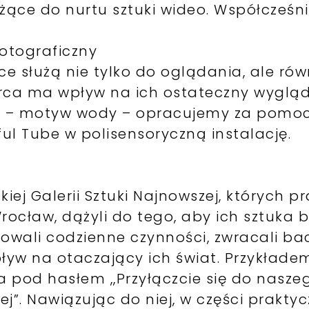
eżące do nurtu sztuki wideo. Współcześni
fotograficzny
 służą nie tylko do oglądania, ale rów
iorca ma wpływ na ich ostateczny wyglą
w – motyw wody – opracujemy za pomo
ul Tube w polisensoryczną instalację.
iej Galerii Sztuki Najnowszej, których
ław, dążyli do tego, aby ich sztuka b
towali codzienne czynności, zwracali b
pływ na otaczający ich świat. Przykłade
 pod hasłem ,,Przyłączcie się do nasze
. Nawiązując do niej, w części praktyc