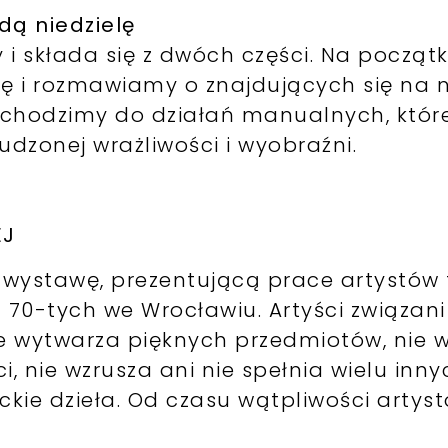
dą niedzielę
y i składa się z dwóch części. Na począt
 i rozmawiamy o znajdujących się na n
zechodzimy do działań manualnych, któr
dzonej wrażliwości i wyobraźni.
EJ
wystawę, prezentującą prace artystów 
h 70-tych we Wrocławiu. Artyści związani
 nie wytwarza pięknych przedmiotów, ni
ci, nie wzrusza ani nie spełnia wielu inny
ie dzieła. Od czasu wątpliwości artys