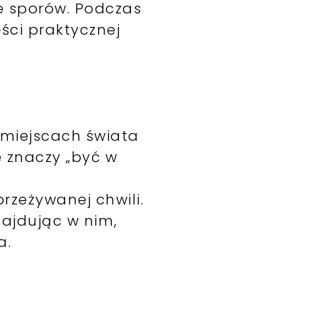
le sporów. Podczas
ci praktycznej
h miejscach świata
e znaczy „być w
rzeżywanej chwili.
ajdując w nim,
a.