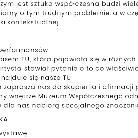
czym jest sztuka współczesna budzi wie
amy o tym trudnym problemie, a w częś
i kontekstualnej.
, performansów
pisem TU, która pojawiała się w różnyc
artysta stawiał pytanie o to co właściwi
 znajduje się nasze TU
zaprasza nas do skupienia i afirmacji p
my wnętrze Muzeum Współczesnego odn
e dla nas nabiorą specjalnego znaczeni
KA
 wystawę