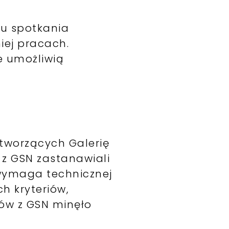
ku spotkania
iej pracach.
e umożliwią
tworzących Galerię
 z GSN zastanawiali
e wymaga technicznej
ch kryteriów,
tów z GSN minęło