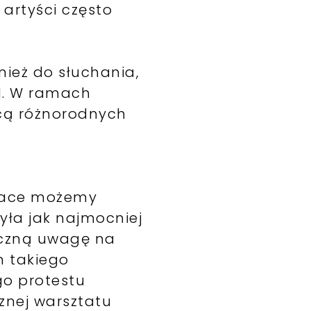
 artyści często
nież do słuchania,
d. W ramach
cą różnorodnych
 prace możemy
yła jak najmocniej
aczną uwagę na
m takiego
go protestu
znej warsztatu