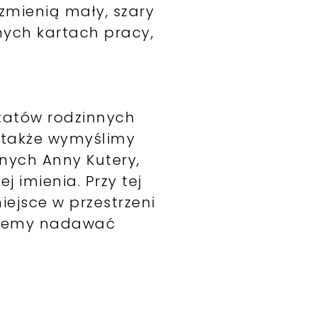
zmienią mały, szary
ych kartach pracy,
ztatów rodzinnych
a także wymyślimy
znych Anny Kutery,
j imienia. Przy tej
iejsce w przestrzeni
możemy nadawać