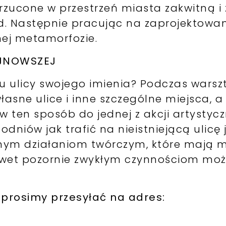
zucone w przestrzeń miasta zakwitną i 
. Następnie pracując na zaprojektowan
ej metamorfozie.
NAJNOWSZEJ
u ulicy swojego imienia? Podczas wars
łasne ulice i inne szczególne miejsca, 
 ten sposób do jednej z akcji artystyc
niów jak trafić na nieistniejącą ulicę je
różnym działaniom twórczym, które mają m
 nawet pozornie zwykłym czynnościom 
 prosimy przesyłać na adres: