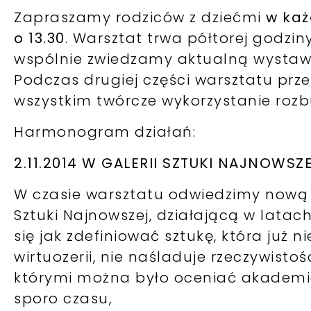
Zapraszamy rodziców z dziećmi
w każ
o 13.30
. Warsztat trwa półtorej godzin
wspólnie zwiedzamy aktualną wystawę
Podczas drugiej części warsztatu pr
wszystkim twórcze wykorzystanie rozbu
Harmonogram działań:
2.11.2014 W GALERII SZTUKI NAJNOWSZ
W czasie warsztatu odwiedzimy nową 
Sztuki Najnowszej, działającą w latac
się jak zdefiniować sztukę, która już
wirtuozerii, nie naśladuje rzeczywistoś
którymi można było oceniać akademick
sporo czasu,